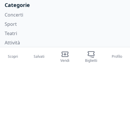
Categorie
Concerti
Sport
Teatri
Attività
Chi siamo
Scopri
Salvati
Profilo
Vendi
Biglietti
Su di noi
Blog
Come funziona
Fiere internazionali
Creator Program
Supporto
Policies