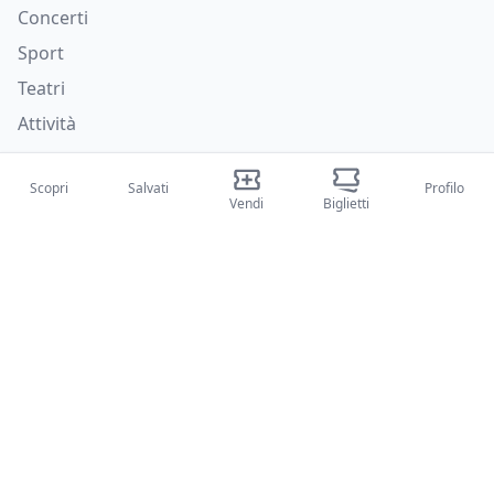
Concerti
Sport
Teatri
Attività
Chi siamo
Scopri
Salvati
Profilo
Vendi
Biglietti
Su di noi
Blog
Come funziona
Fiere internazionali
Creator Program
Supporto
Policies
FAQ