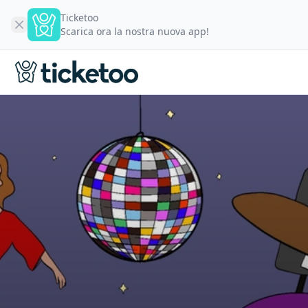
Ticketoo
Scarica ora la nostra nuova app!