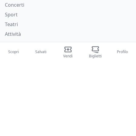
Concerti
Sport
Teatri
Attività
Chi siamo
Scopri
Salvati
Profilo
Vendi
Biglietti
Su di noi
Blog
Come funziona
Fiere internazionali
Creator Program
Supporto
Policies
FAQ