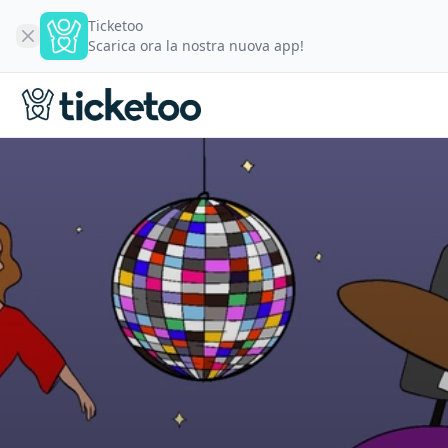
Ticketoo
Scarica ora la nostra nuova app!