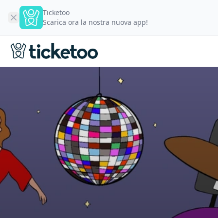
Ticketoo
Scarica ora la nostra nuova app!