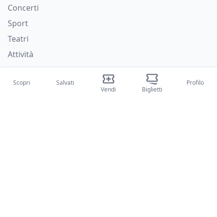
Concerti
Sport
Teatri
Attività
Chi siamo
Scopri
Salvati
Profilo
Vendi
Biglietti
Su di noi
Blog
Come funziona
Fiere internazionali
Creator Program
Supporto
Policies
FAQ