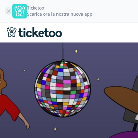
Ticketoo
Scarica ora la nostra nuova app!