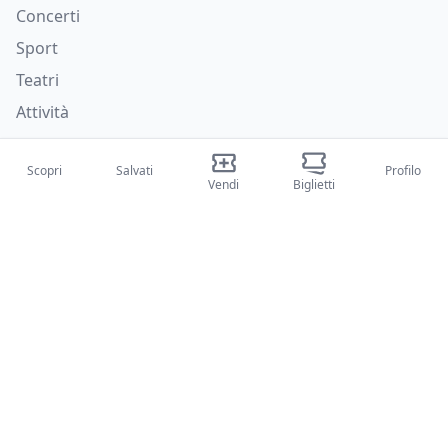
Concerti
Sport
Teatri
Attività
Chi siamo
Scopri
Salvati
Profilo
Vendi
Biglietti
Su di noi
Blog
Come funziona
Fiere internazionali
Creator Program
Supporto
Policies
FAQ