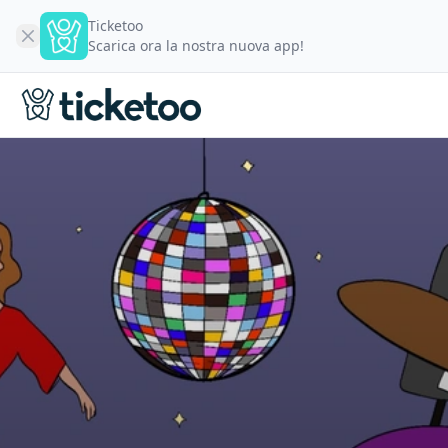
Ticketoo
Scarica ora la nostra nuova app!