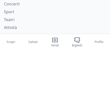
Concerti
Sport
Teatri
Attività
Chi siamo
Scopri
Salvati
Profilo
Vendi
Biglietti
Su di noi
Blog
Come funziona
Fiere internazionali
Creator Program
Supporto
Policies
FAQ