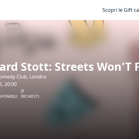
Scopri le Gift c
ard Stott: Streets Won'T 
medy Club, Londra
6, 20:00
0
SPONIBILI
RICHIESTI