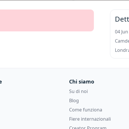
Dett
04 Jun
Camde
Londr
e
Chi siamo
Su di noi
Blog
Come funziona
Fiere internazionali
Creator Program