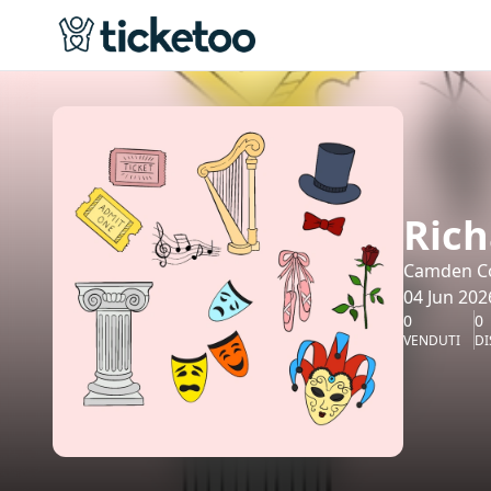
Rich
Camden Co
04 Jun 202
0
0
VENDUTI
DI