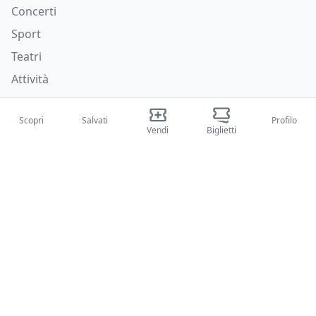
Concerti
Sport
Teatri
Attività
Chi siamo
Scopri
Salvati
Profilo
Vendi
Biglietti
Su di noi
Blog
Come funziona
Fiere internazionali
Creator Program
Supporto
Policies
FAQ