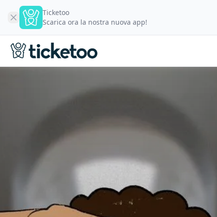
Ticketoo
Scarica ora la nostra nuova app!