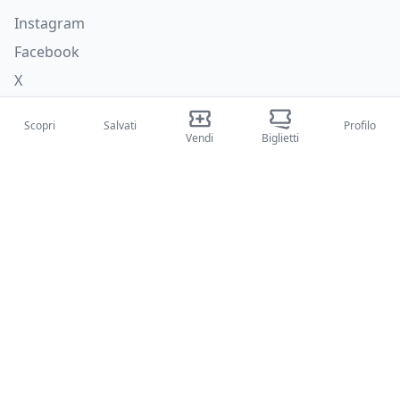
Instagram
Facebook
X
Categorie
Scopri
Salvati
Profilo
Vendi
Biglietti
Concerti
Sport
Teatri
Attività
Chi siamo
Su di noi
Blog
Come funziona