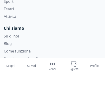
Sport
Teatri
Attività
Chi siamo
Su di noi
Blog
Come funziona
Fiere internazionali
Creator Program
Scopri
Salvati
Profilo
Vendi
Biglietti
Supporto
Policies
FAQ
Privacy Policy