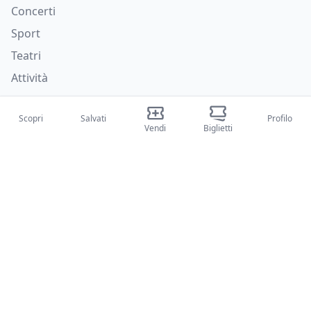
Concerti
Sport
Teatri
Attività
Chi siamo
Scopri
Salvati
Profilo
Vendi
Biglietti
Su di noi
Blog
Come funziona
Fiere internazionali
Creator Program
Supporto
Policies
FAQ