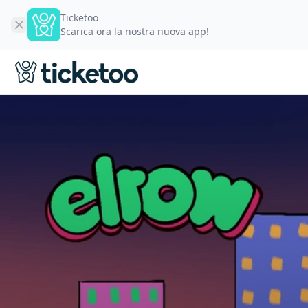
Ticketoo
Scarica ora la nostra nuova app!