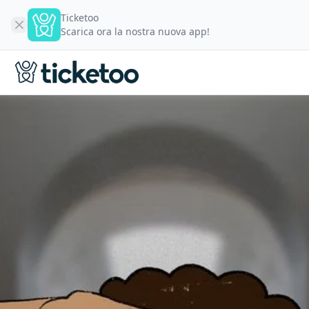
Ticketoo
Scarica ora la nostra nuova app!