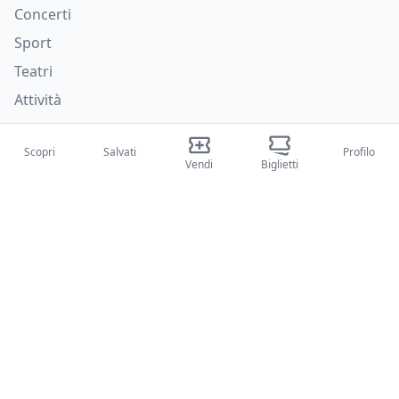
Concerti
Sport
Teatri
Attività
Chi siamo
Scopri
Salvati
Profilo
Vendi
Biglietti
Su di noi
Blog
Come funziona
Fiere internazionali
Creator Program
Supporto
Policies
FAQ