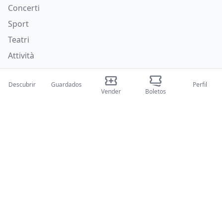
Concerti
Sport
Teatri
Attività
Quiénes somos
Descubrir
Guardados
Perfil
Vender
Boletos
Sobre nosotros
Blog
Cómo funciona
Ferias internacionales
Programa para creadores
Soporte
Políticas
Preguntas frecuentes