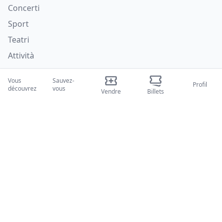
Concerti
Sport
Teatri
Attività
Qui nous sommes
Vous
Sauvez-
Profil
découvrez
vous
Vendre
Billets
À propos de nous
Blogues
Comment ça marche
Salons internationaux
Programme Créateur
Soutien
Politiques
FAQ