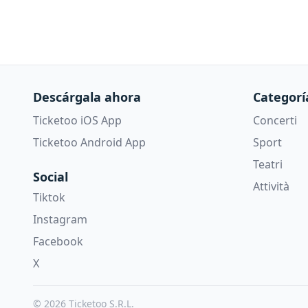
Descárgala ahora
Categorí
Ticketoo iOS App
Concerti
Ticketoo Android App
Sport
Teatri
Social
Attività
Tiktok
Instagram
Facebook
X
© 2026 Ticketoo S.R.L.