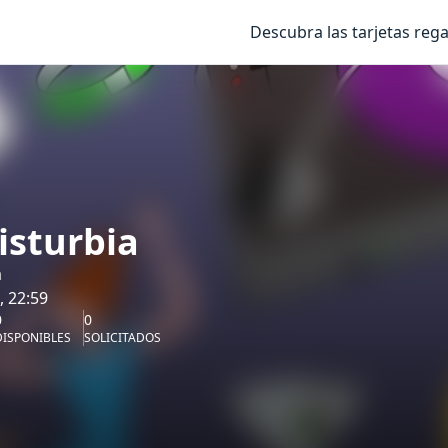
Descubra las tarjetas rega
isturbia
a
, 22:59
0
0
DISPONIBLES
SOLICITADOS