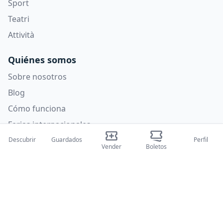
Sport
Teatri
Attività
Quiénes somos
Sobre nosotros
Blog
Cómo funciona
Ferias internacionales
Programa para creadores
Descubrir
Guardados
Perfil
Vender
Boletos
Soporte
Políticas
Preguntas frecuentes
Política de privacidad