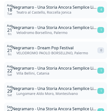
Aug
Negramaro - Una Storia Ancora Semplice Live 2026
18
4
Teatro al Castello, Roccella Jonica
Tue
Aug
Negramaro - Una Storia Ancora Semplice Live 2026
21
1
Velodromo Borsellino, Palermo
Fri
Aug
Negramaro - Dream Pop Festival
21
0
VELODROMO PAOLO BORSELLINO, Palermo
Fri
Aug
Negramaro - Una Storia Ancora Semplice Live 2026
22
1
Villa Bellini, Catania
Sat
Aug
Negramaro - Una Storia Ancora Semplice Live 2026
29
1
Lungomare Aldo Moro, Montesilvano
Sat
Sep
Negramaro - Una Storia Ancora Semplice Live 2026