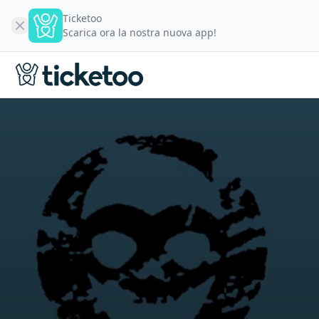
Ticketoo
Scarica ora la nostra nuova app!