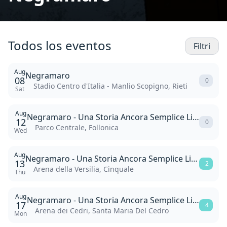
Todos los eventos
Filtri
Aug
Negramaro
08
0
Stadio Centro d'Italia - Manlio Scopigno, Rieti
Sat
Aug
Negramaro - Una Storia Ancora Semplice Live 2026
12
0
Parco Centrale, Follonica
Wed
Aug
Negramaro - Una Storia Ancora Semplice Live 2026
13
2
Arena della Versilia, Cinquale
Thu
Aug
Negramaro - Una Storia Ancora Semplice Live 2026
17
4
Arena dei Cedri, Santa Maria Del Cedro
Mon