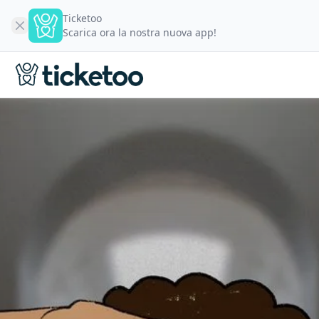
Ticketoo
Scarica ora la nostra nuova app!