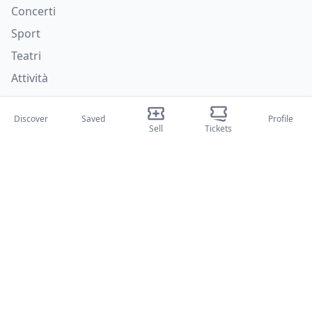
Concerti
Sport
Teatri
Attività
About Us
Discover
Saved
Profile
Sell
Tickets
About Us
Blog
How it works
International fairs
Creator Program
Support
Policies
FAQ