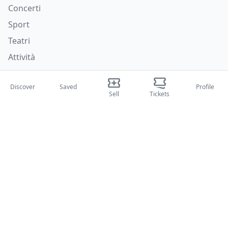
Concerti
Sport
Teatri
Attività
About Us
Discover
Saved
Profile
Sell
Tickets
About Us
Blog
How it works
International fairs
Creator Program
Support
Policies
FAQ