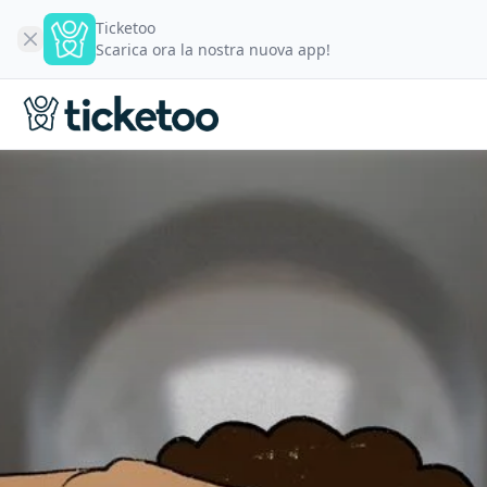
Ticketoo
Scarica ora la nostra nuova app!