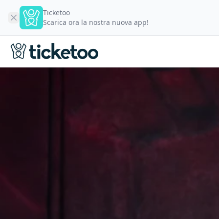
Ticketoo
Scarica ora la nostra nuova app!