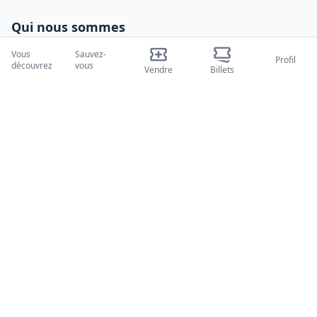
Qui nous sommes
À propos de nous
Vous
Sauvez-
Profil
découvrez
vous
Vendre
Billets
Blogues
Comment ça marche
Salons internationaux
Programme Créateur
Soutien
Politiques
FAQ
politique de confidentialité
Termes et conditions
Politique en matière de cookies