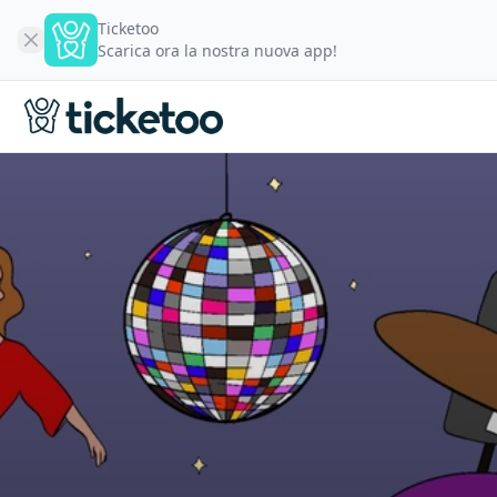
Ticketoo
Scarica ora la nostra nuova app!