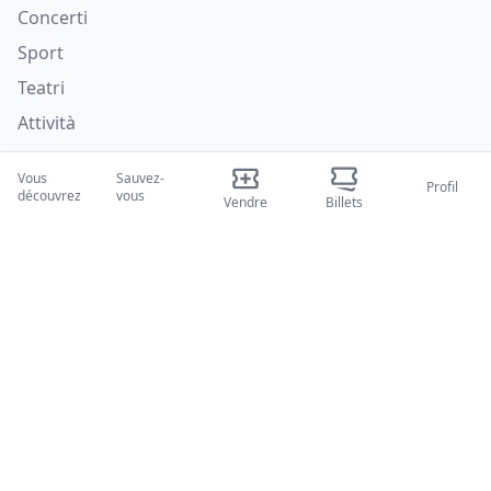
Concerti
Sport
Teatri
Attività
Qui nous sommes
Vous
Sauvez-
Profil
découvrez
vous
Vendre
Billets
À propos de nous
Blogues
Comment ça marche
Salons internationaux
Programme Créateur
Soutien
Politiques
FAQ