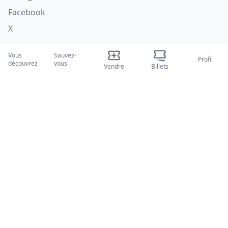
Facebook
X
Catégories
Vous
Sauvez-
Profil
découvrez
vous
Vendre
Billets
Concerti
Sport
Teatri
Attività
Qui nous sommes
À propos de nous
Blogues
Comment ça marche
Salons internationaux
Programme Créateur