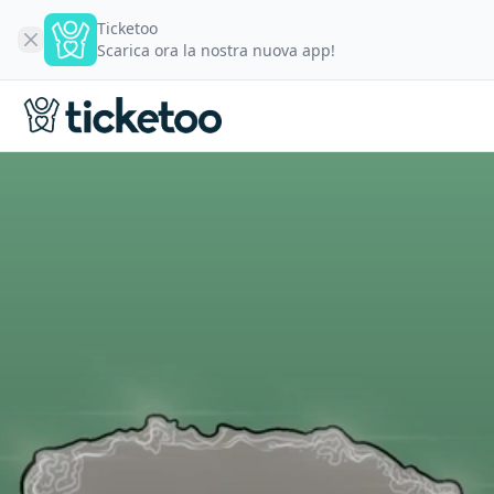
Ticketoo
Scarica ora la nostra nuova app!