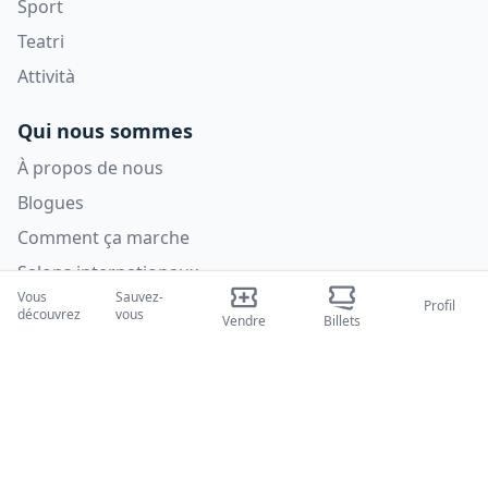
Sport
Teatri
Attività
Qui nous sommes
À propos de nous
Blogues
Comment ça marche
Salons internationaux
Vous
Sauvez-
Programme Créateur
Profil
découvrez
vous
Vendre
Billets
Soutien
Politiques
FAQ
politique de confidentialité