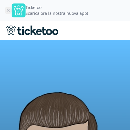
Ticketoo
Scarica ora la nostra nuova app!