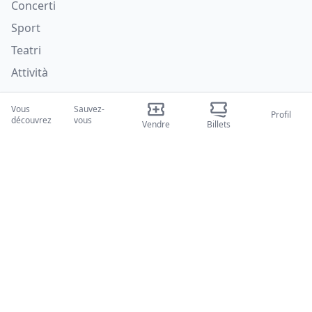
Concerti
Sport
Teatri
Attività
Qui nous sommes
Vous
Sauvez-
Profil
découvrez
vous
Vendre
Billets
À propos de nous
Blogues
Comment ça marche
Salons internationaux
Programme Créateur
Soutien
Politiques
FAQ