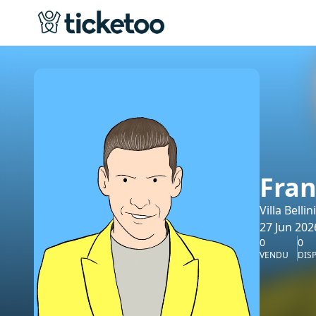
Fran
Villa Bellin
27 Jun 202
0
0
VENDU
DIS