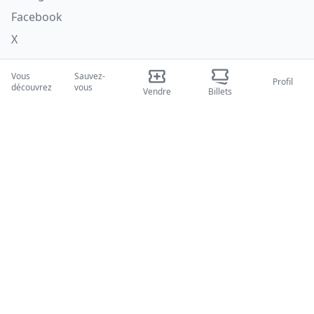
Facebook
X
Catégories
Vous
Sauvez-
Profil
découvrez
vous
Vendre
Billets
Concerti
Sport
Teatri
Attività
Qui nous sommes
À propos de nous
Blogues
Comment ça marche
Salons internationaux
Programme Créateur