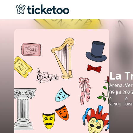
La T
Arena, Ve
09 Jul 2026
0
0
VENDU
DIS