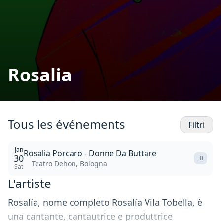
Rosalia
Tous les événements
Filtri
Jan
Rosalia Porcaro - Donne Da Buttare
30
0
Teatro Dehon, Bologna
Sat
L'artiste
Rosalía, nome completo Rosalía Vila Tobella, è
una cantante, cantautrice e produttrice