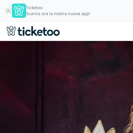
Ticketoo
Scarica ora la nostra nuova app!