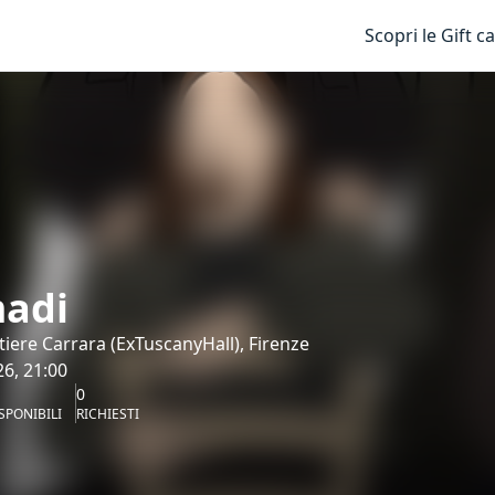
Scopri le Gift c
adi
tiere Carrara (ExTuscanyHall), Firenze
6, 21:00
0
SPONIBILI
RICHIESTI