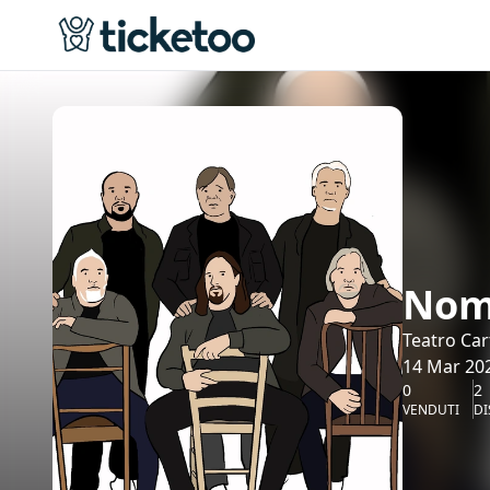
Nom
Teatro Car
14 Mar 202
0
2
VENDUTI
DI