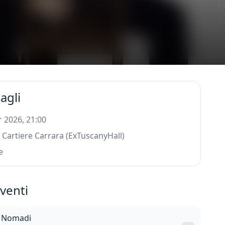
agli
 2026, 21:00
 Cartiere Carrara (ExTuscanyHall)
e
eventi
Nomadi