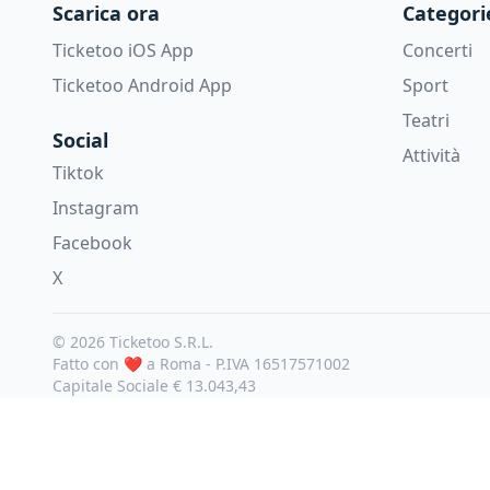
Scarica ora
Categori
Ticketoo iOS App
Concerti
Ticketoo Android App
Sport
Teatri
Social
Attività
Tiktok
Instagram
Facebook
X
© 2026 Ticketoo S.R.L.
Fatto con ❤️ a Roma -
P.IVA 16517571002
Capitale Sociale € 13.043,43
🇮🇹 Italiano
EUR