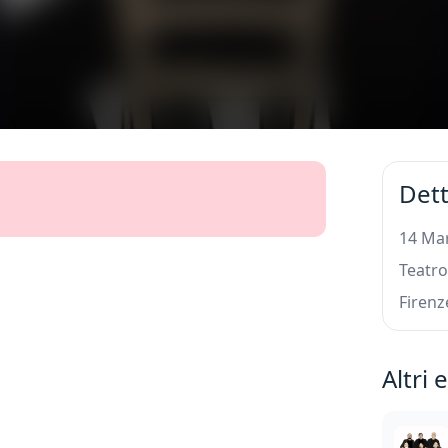
Dett
14 Mar
Teatro
Firenz
Altri 