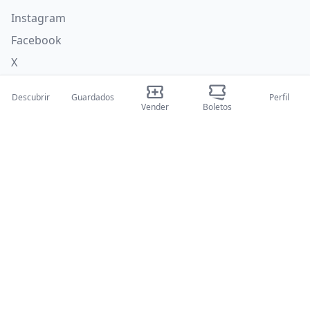
Instagram
Facebook
X
Categorías
Descubrir
Guardados
Perfil
Vender
Boletos
Concerti
Sport
Teatri
Attività
Quiénes somos
Sobre nosotros
Blog
Cómo funciona