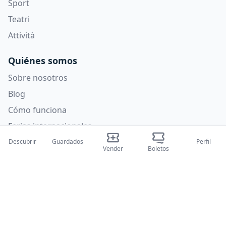
Sport
Teatri
Attività
Quiénes somos
Sobre nosotros
Blog
Cómo funciona
Ferias internacionales
Programa para creadores
Descubrir
Guardados
Perfil
Vender
Boletos
Soporte
Políticas
Preguntas frecuentes
Política de privacidad