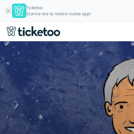
Ticketoo
Scarica ora la nostra nuova app!