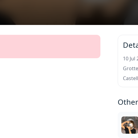
Deta
10 Jul
Grotte
Castel
Other