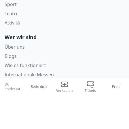
Sport
Teatri
Attività
Wer wir sind
Über uns
Blogs
Wie es funktioniert
Internationale Messen
Creator-Programm
Du
Rette dich
Profil
entdeckst
Verkaufen
Tickets
Unterstützung
Richtlinien
FAQ
Datenschutzrichtlinie