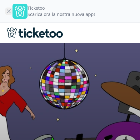
Ticketoo
Scarica ora la nostra nuova app!