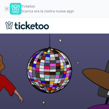
Ticketoo
Scarica ora la nostra nuova app!