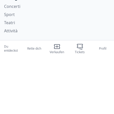
Concerti
Sport
Teatri
Attività
Wer wir sind
Du
Rette dich
Profil
entdeckst
Über uns
Verkaufen
Tickets
Blogs
Wie es funktioniert
Internationale Messen
Creator-Programm
Unterstützung
Richtlinien