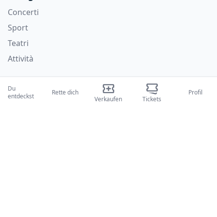
Concerti
Sport
Teatri
Attività
Wer wir sind
Du
Rette dich
Profil
entdeckst
Über uns
Verkaufen
Tickets
Blogs
Wie es funktioniert
Internationale Messen
Creator-Programm
Unterstützung
Richtlinien