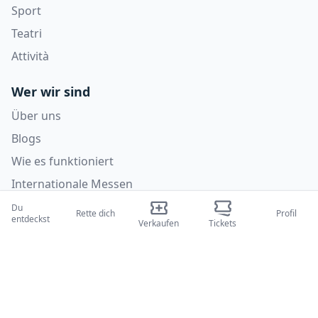
Sport
Teatri
Attività
Wer wir sind
Über uns
Blogs
Wie es funktioniert
Internationale Messen
Creator-Programm
Du
Rette dich
Profil
entdeckst
Verkaufen
Tickets
Unterstützung
Richtlinien
FAQ
Datenschutzrichtlinie