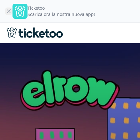
Ticketoo
Scarica ora la nostra nuova app!