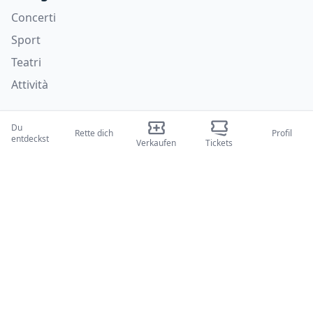
Concerti
Sport
Teatri
Attività
Wer wir sind
Du
Rette dich
Profil
entdeckst
Über uns
Verkaufen
Tickets
Blogs
Wie es funktioniert
Internationale Messen
Creator-Programm
Unterstützung
Richtlinien