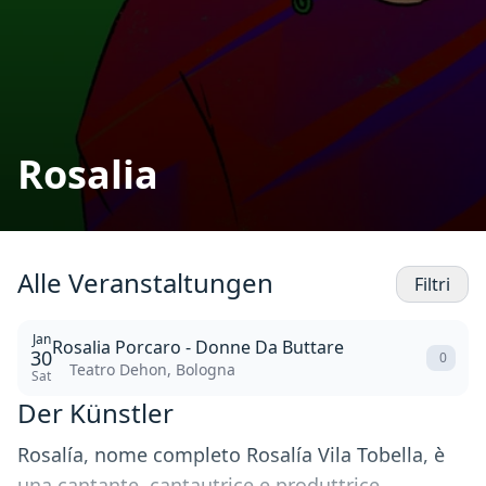
Rosalia
Alle Veranstaltungen
Filtri
Jan
Rosalia Porcaro - Donne Da Buttare
30
0
Teatro Dehon, Bologna
Sat
Der Künstler
Rosalía, nome completo Rosalía Vila Tobella, è
una cantante, cantautrice e produttrice