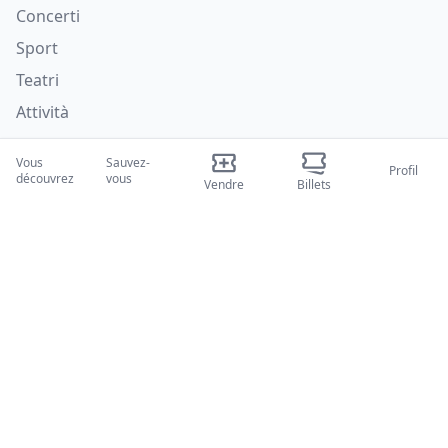
Concerti
Sport
Teatri
Attività
Qui nous sommes
Vous
Sauvez-
Profil
découvrez
vous
Vendre
Billets
À propos de nous
Blogues
Comment ça marche
Salons internationaux
Programme Créateur
Soutien
Politiques
FAQ