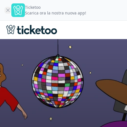
Ticketoo
Scarica ora la nostra nuova app!