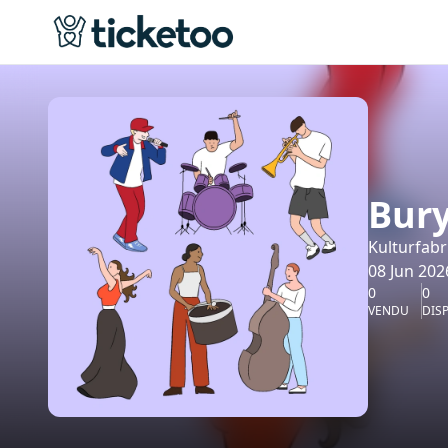
Bur
Kulturfabr
08 Jun 202
0
0
VENDU
DIS