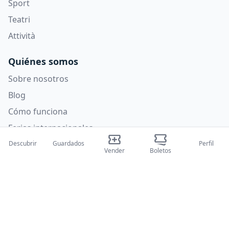
Sport
Teatri
Attività
Quiénes somos
Sobre nosotros
Blog
Cómo funciona
Ferias internacionales
Programa para creadores
Descubrir
Guardados
Perfil
Vender
Boletos
Soporte
Políticas
Preguntas frecuentes
Política de privacidad