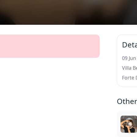
Deta
09 Jun
Villa B
Forte
Other