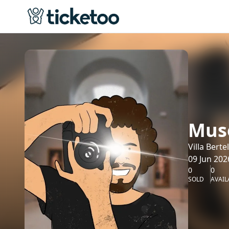
Muse
Villa Berte
09 Jun 202
0
0
SOLD
AVAIL