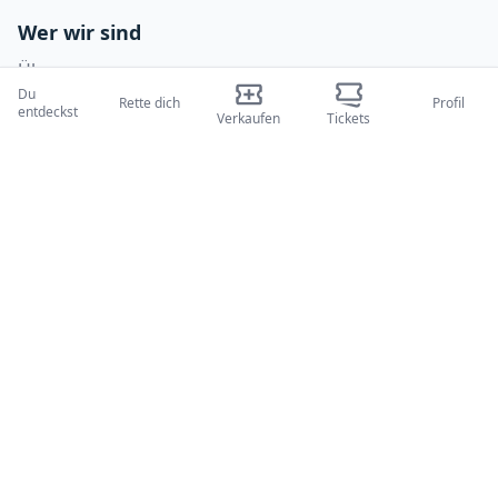
Wer wir sind
Über uns
Du
Rette dich
Profil
Blogs
entdeckst
Verkaufen
Tickets
Wie es funktioniert
Internationale Messen
Creator-Programm
Unterstützung
Richtlinien
FAQ
Datenschutzrichtlinie
Geschäftsbedingungen
Cookie-Richtlinie