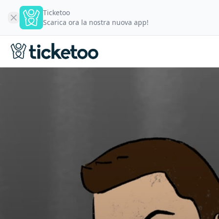
Ticketoo
Scarica ora la nostra nuova app!