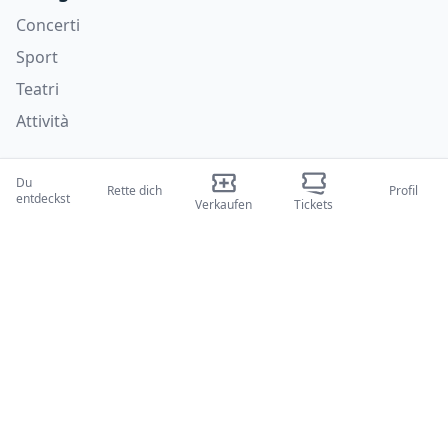
Concerti
Sport
Teatri
Attività
Wer wir sind
Du
Rette dich
Profil
entdeckst
Über uns
Verkaufen
Tickets
Blogs
Wie es funktioniert
Internationale Messen
Creator-Programm
Unterstützung
Richtlinien