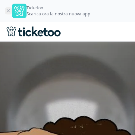
Ticketoo
Scarica ora la nostra nuova app!