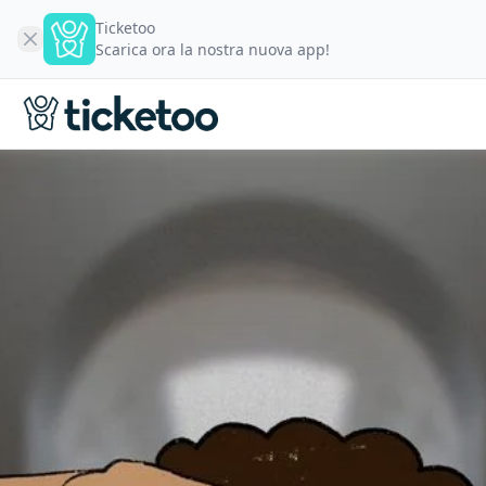
Ticketoo
Scarica ora la nostra nuova app!