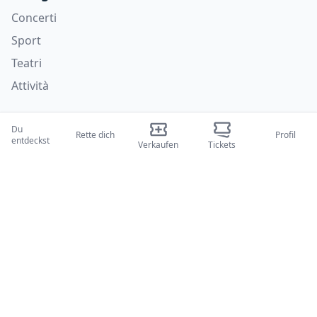
Concerti
Sport
Teatri
Attività
Wer wir sind
Du
Rette dich
Profil
entdeckst
Über uns
Verkaufen
Tickets
Blogs
Wie es funktioniert
Internationale Messen
Creator-Programm
Unterstützung
Richtlinien